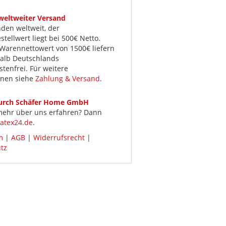
 weltweiter Versand
den weltweit, der
tellwert liegt bei 500€ Netto.
Warennettowert von 1500€ liefern
halb Deutschlands
tenfrei. Für weitere
onen siehe
Zahlung & Versand
.
durch Schäfer Home GmbH
 mehr über uns erfahren? Dann
atex24.de
.
m
|
AGB
|
Widerrufsrecht
|
tz