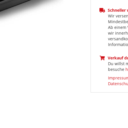
Schneller
Wir versen
Mindestbes
Ab einem 
wir inner
versandkos
Informati
Verkauf 
Du willst
besuche
h
Impressu
Datenschu