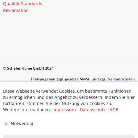
Qualität Standards
Reklamation
© Schäfer Home GmbH 2024
Preisangaben zzgl. gesetzl. MwSt. und zzgl.
Versandkosten
Diese Webseite verwendet Cookies, um bestimmte Funktionen
Diese Webseite verwendet Cookies, um bestimmte Funktionen
zu ermöglichen und das Angebot zu verbessern. Indem Sie hier
zu ermöglichen und das Angebot zu verbessern. Indem Sie hier
fortfahren, stimmen Sie der Nutzung von Cookies zu.
fortfahren, stimmen Sie der Nutzung von Cookies zu.
Weitere Informationen:
Impressum
-
Datenschutz
-
AGB
Weitere Informationen:
Impressum
-
Datenschutz
-
AGB
Notwendig
Notwendig