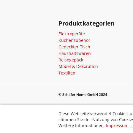
Produktkategorien
Elektrogeräte
Küchenzubehör
Gedeckter Tisch
Haushaltswaren
Reisegepäck
Möbel & Dekoration
Textilien
© Schäfer Home GmbH 2024
Diese Webseite verwendet Cookies, um bestimmte Funktionen zu 
Diese Webseite verwendet Cookies, u
stimmen Sie der Nutzung von Cookies zu.
stimmen Sie der Nutzung von Cookies
Weitere Informationen:
Impressum
-
Datenschutz
-
AGB
Weitere Informationen:
Impressum
-