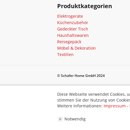
Produktkategorien
Elektrogeräte
Küchenzubehör
Gedeckter Tisch
Haushaltswaren
Reisegepäck
Möbel & Dekoration
Textilien
© Schäfer Home GmbH 2024
Diese Webseite verwendet Cookies, um bestimmte Funktionen zu 
Diese Webseite verwendet Cookies, u
stimmen Sie der Nutzung von Cookies zu.
stimmen Sie der Nutzung von Cookies
Weitere Informationen:
Impressum
-
Datenschutz
-
AGB
Weitere Informationen:
Impressum
-
Notwendig
Notwendig