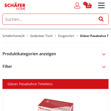
0
0
Schäferhome24
Gedeckter Tisch
Essgeschirr
Gläser Pasabahce Ti
Produktkategorien anzeigen
Filter
Gläser Pasabahce Timeless