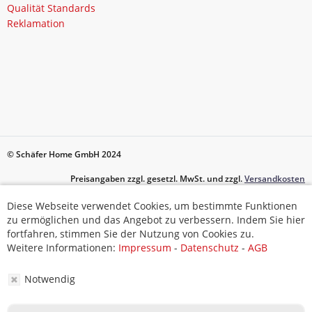
Qualität Standards
Reklamation
© Schäfer Home GmbH 2024
Preisangaben zzgl. gesetzl. MwSt. und zzgl.
Versandkosten
Diese Webseite verwendet Cookies, um bestimmte Funktionen
Diese Webseite verwendet Cookies, um bestimmte Funktionen
zu ermöglichen und das Angebot zu verbessern. Indem Sie hier
zu ermöglichen und das Angebot zu verbessern. Indem Sie hier
fortfahren, stimmen Sie der Nutzung von Cookies zu.
fortfahren, stimmen Sie der Nutzung von Cookies zu.
Weitere Informationen:
Impressum
-
Datenschutz
-
AGB
Weitere Informationen:
Impressum
-
Datenschutz
-
AGB
Notwendig
Notwendig