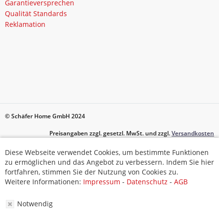
Garantieversprechen
Qualität Standards
Reklamation
© Schäfer Home GmbH 2024
Preisangaben zzgl. gesetzl. MwSt. und zzgl.
Versandkosten
Diese Webseite verwendet Cookies, um bestimmte Funktionen
Diese Webseite verwendet Cookies, um bestimmte Funktionen
zu ermöglichen und das Angebot zu verbessern. Indem Sie hier
zu ermöglichen und das Angebot zu verbessern. Indem Sie hier
fortfahren, stimmen Sie der Nutzung von Cookies zu.
fortfahren, stimmen Sie der Nutzung von Cookies zu.
Weitere Informationen:
Impressum
-
Datenschutz
-
AGB
Weitere Informationen:
Impressum
-
Datenschutz
-
AGB
Notwendig
Notwendig