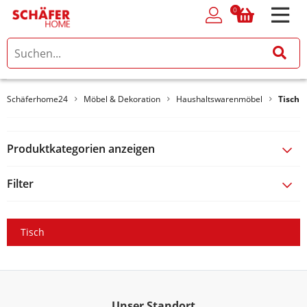
0
0
Schäferhome24
Möbel & Dekoration
Haushaltswarenmöbel
Tisch
Produktkategorien anzeigen
Filter
Tisch
Unser Standort