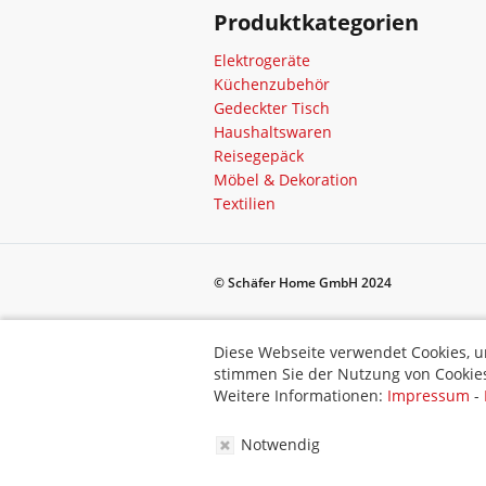
Produktkategorien
Elektrogeräte
Küchenzubehör
Gedeckter Tisch
Haushaltswaren
Reisegepäck
Möbel & Dekoration
Textilien
© Schäfer Home GmbH 2024
Diese Webseite verwendet Cookies, um bestimmte Funktionen zu 
Diese Webseite verwendet Cookies, u
stimmen Sie der Nutzung von Cookies zu.
stimmen Sie der Nutzung von Cookies
Weitere Informationen:
Impressum
-
Datenschutz
-
AGB
Weitere Informationen:
Impressum
-
Notwendig
Notwendig