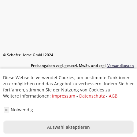
© Schäfer Home GmbH 2024
Preisangaben zzgl. gesetzl. MwSt. und zzgl.
Versandkosten
Diese Webseite verwendet Cookies, um bestimmte Funktionen
Diese Webseite verwendet Cookies, um bestimmte Funktionen
zu ermöglichen und das Angebot zu verbessern. Indem Sie hier
zu ermöglichen und das Angebot zu verbessern. Indem Sie hier
fortfahren, stimmen Sie der Nutzung von Cookies zu.
fortfahren, stimmen Sie der Nutzung von Cookies zu.
Weitere Informationen:
Impressum
-
Datenschutz
-
AGB
Weitere Informationen:
Impressum
-
Datenschutz
-
AGB
Notwendig
Notwendig
Auswahl akzeptieren
Auswahl akzeptieren