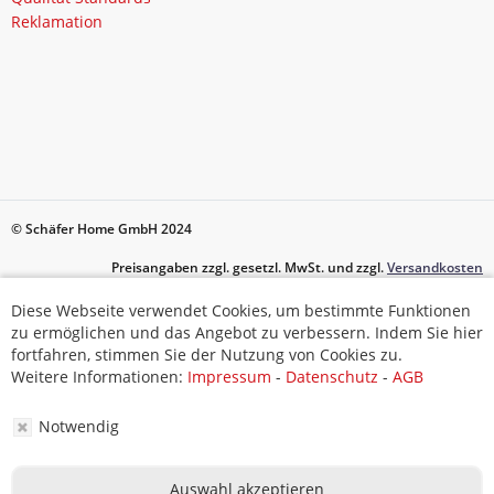
Reklamation
© Schäfer Home GmbH 2024
Preisangaben zzgl. gesetzl. MwSt. und zzgl.
Versandkosten
Diese Webseite verwendet Cookies, um bestimmte Funktionen
Diese Webseite verwendet Cookies, um bestimmte Funktionen
zu ermöglichen und das Angebot zu verbessern. Indem Sie hier
zu ermöglichen und das Angebot zu verbessern. Indem Sie hier
fortfahren, stimmen Sie der Nutzung von Cookies zu.
fortfahren, stimmen Sie der Nutzung von Cookies zu.
Weitere Informationen:
Impressum
-
Datenschutz
-
AGB
Weitere Informationen:
Impressum
-
Datenschutz
-
AGB
Notwendig
Notwendig
Auswahl akzeptieren
Auswahl akzeptieren