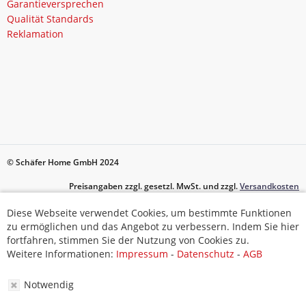
Garantieversprechen
Qualität Standards
Reklamation
© Schäfer Home GmbH 2024
Preisangaben zzgl. gesetzl. MwSt. und zzgl.
Versandkosten
Diese Webseite verwendet Cookies, um bestimmte Funktionen
Diese Webseite verwendet Cookies, um bestimmte Funktionen
zu ermöglichen und das Angebot zu verbessern. Indem Sie hier
zu ermöglichen und das Angebot zu verbessern. Indem Sie hier
fortfahren, stimmen Sie der Nutzung von Cookies zu.
fortfahren, stimmen Sie der Nutzung von Cookies zu.
Weitere Informationen:
Impressum
-
Datenschutz
-
AGB
Weitere Informationen:
Impressum
-
Datenschutz
-
AGB
Notwendig
Notwendig