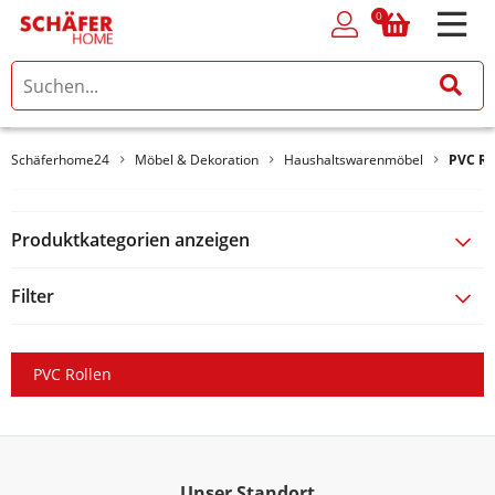
0
0
Schäferhome24
Möbel & Dekoration
Haushaltswarenmöbel
PVC Ro
Produktkategorien anzeigen
Filter
PVC Rollen
Unser Standort