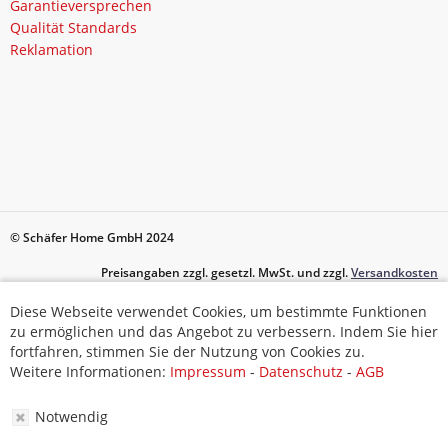
Garantieversprechen
Qualität Standards
Reklamation
© Schäfer Home GmbH 2024
Preisangaben zzgl. gesetzl. MwSt. und zzgl.
Versandkosten
Diese Webseite verwendet Cookies, um bestimmte Funktionen
Diese Webseite verwendet Cookies, um bestimmte Funktionen
zu ermöglichen und das Angebot zu verbessern. Indem Sie hier
zu ermöglichen und das Angebot zu verbessern. Indem Sie hier
fortfahren, stimmen Sie der Nutzung von Cookies zu.
fortfahren, stimmen Sie der Nutzung von Cookies zu.
Weitere Informationen:
Impressum
-
Datenschutz
-
AGB
Weitere Informationen:
Impressum
-
Datenschutz
-
AGB
Notwendig
Notwendig