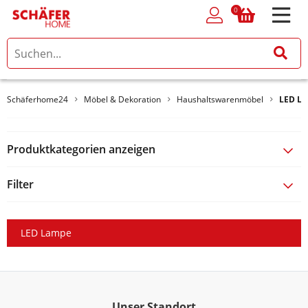
0
0
Schäferhome24
Möbel & Dekoration
Haushaltswarenmöbel
LED L
Produktkategorien anzeigen
Filter
LED Lampe
Unser Standort