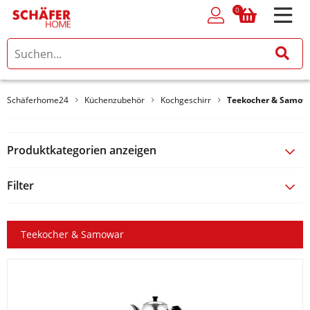
0
0
Schäferhome24
Küchenzubehör
Kochgeschirr
Teekocher & Samow
Produktkategorien anzeigen
Filter
Teekocher & Samowar