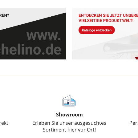
Showroom
Kundenberatung
e unser ausgesuchtes
Persöhnliche Beratung bei Ih
nt hier vor Ort!
uns oder telefonisch.