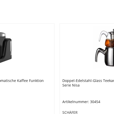
-Glass Teekanne 1500/ 900ml induction,
39tlg.Besteck-S
0454
Artikelnummer: 
SCHÄFER