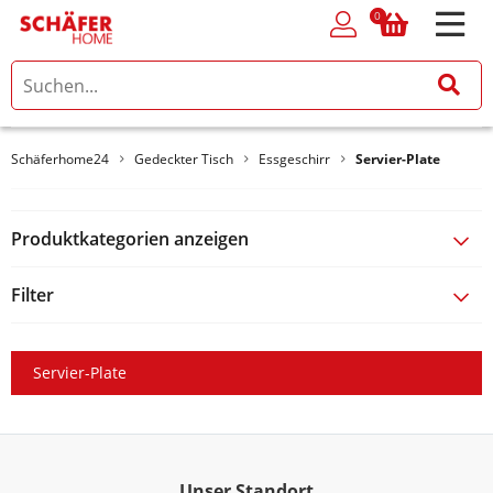
0
0
Schäferhome24
Gedeckter Tisch
Essgeschirr
Servier-Plate
Produktkategorien anzeigen
Filter
Servier-Plate
Unser Standort