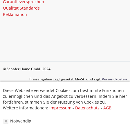
Garantieversprechen
Qualität Standards
Reklamation
© Schäfer Home GmbH 2024
Preisangaben zzgl. gesetzl. MwSt. und zzgl.
Versandkosten
Diese Webseite verwendet Cookies, um bestimmte Funktionen
Diese Webseite verwendet Cookies, um bestimmte Funktionen
zu ermöglichen und das Angebot zu verbessern. Indem Sie hier
zu ermöglichen und das Angebot zu verbessern. Indem Sie hier
fortfahren, stimmen Sie der Nutzung von Cookies zu.
fortfahren, stimmen Sie der Nutzung von Cookies zu.
Weitere Informationen:
Impressum
-
Datenschutz
-
AGB
Weitere Informationen:
Impressum
-
Datenschutz
-
AGB
Notwendig
Notwendig