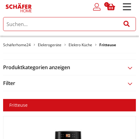
0
0
Schäferhome24
Elektrogeräte
Elektro Küche
Fritteuse
Produktkategorien anzeigen
Filter
Fritteuse