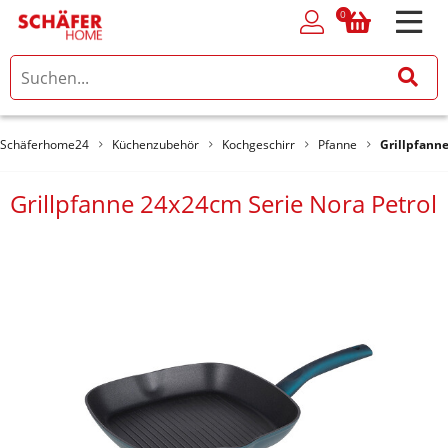
0
0
Schäferhome24
Küchenzubehör
Kochgeschirr
Pfanne
Grillpfann
Grillpfanne 24x24cm Serie Nora Petrol