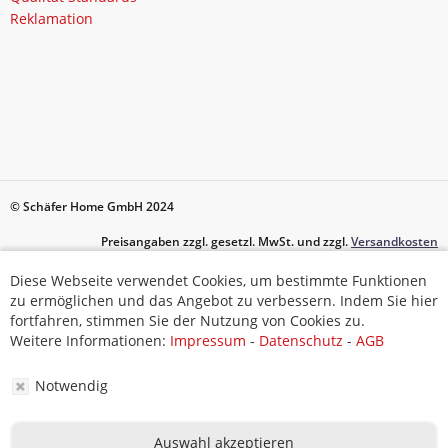
Reklamation
© Schäfer Home GmbH 2024
Preisangaben zzgl. gesetzl. MwSt. und zzgl.
Versandkosten
Diese Webseite verwendet Cookies, um bestimmte Funktionen
Diese Webseite verwendet Cookies, um bestimmte Funktionen
zu ermöglichen und das Angebot zu verbessern. Indem Sie hier
zu ermöglichen und das Angebot zu verbessern. Indem Sie hier
fortfahren, stimmen Sie der Nutzung von Cookies zu.
fortfahren, stimmen Sie der Nutzung von Cookies zu.
Weitere Informationen:
Weitere Informationen:
Impressum
Impressum
-
-
Datenschutz
Datenschutz
-
-
AGB
AGB
Notwendig
Notwendig
Auswahl akzeptieren
Auswahl akzeptieren