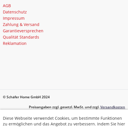
AGB
Datenschutz
Impressum
Zahlung & Versand
Garantieversprechen
Qualität Standards
Reklamation
© Schäfer Home GmbH 2024
Preisangaben zzgl. gesetzl. MwSt. und zzgl.
Versandkosten
Diese Webseite verwendet Cookies, um bestimmte Funktionen
Diese Webseite verwendet Cookies, um bestimmte Funktionen
zu ermöglichen und das Angebot zu verbessern. Indem Sie hier
zu ermöglichen und das Angebot zu verbessern. Indem Sie hier