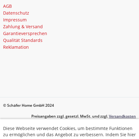
AGB
Datenschutz
Impressum
Zahlung & Versand
Garantieversprechen
Qualität Standards
Reklamation
© Schäfer Home GmbH 2024
Preisangaben zzgl. gesetzl. MwSt. und zzgl.
Versandkosten
Diese Webseite verwendet Cookies, um bestimmte Funktionen
Diese Webseite verwendet Cookies, um bestimmte Funktionen
zu ermöglichen und das Angebot zu verbessern. Indem Sie hier
zu ermöglichen und das Angebot zu verbessern. Indem Sie hier