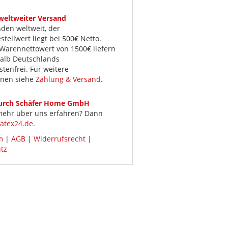
 weltweiter Versand
den weltweit, der
tellwert liegt bei 500€ Netto.
Warennettowert von 1500€ liefern
halb Deutschlands
tenfrei. Für weitere
onen siehe
Zahlung & Versand
.
durch Schäfer Home GmbH
 mehr über uns erfahren? Dann
atex24.de
.
m
|
AGB
|
Widerrufsrecht
|
tz