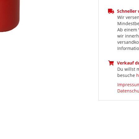
Schneller
Wir versen
Mindestbes
Ab einem 
wir inner
versandkos
Informati
Verkauf 
Du willst
besuche
h
Impressu
Datenschu