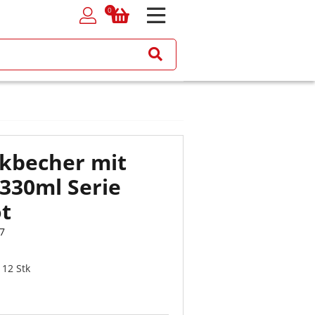
0
0
kbecher mit
330ml Serie
ot
7
 12 Stk