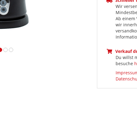
Schneller
Wir versen
Mindestbes
Ab einem 
wir inner
versandkos
Informati
Verkauf 
Du willst
besuche
h
Impressu
Datenschu