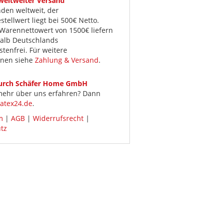
 weltweiter Versand
den weltweit, der
tellwert liegt bei 500€ Netto.
Warennettowert von 1500€ liefern
halb Deutschlands
tenfrei. Für weitere
onen siehe
Zahlung & Versand
.
durch Schäfer Home GmbH
 mehr über uns erfahren? Dann
atex24.de
.
m
|
AGB
|
Widerrufsrecht
|
tz