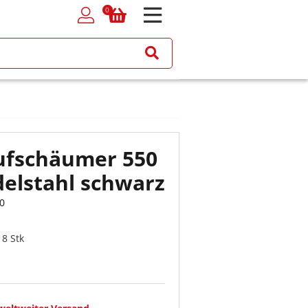
0
0
ufschäumer 550
delstahl schwarz
0
 8 Stk